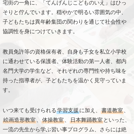
宅街の一角に、「てんげんじこどものいえ」はひっ
そりと佇んでいます。穏やかで明るい雰囲気の中、
子どもたちは異年齢集団の関わりを通じて社会性や
協調性を身につけていきます。
教員免許等の資格保有者、自身も子女を私立小学校
に通わせている保護者、体験活動の第一人者、都内
名門大学の学生など、それぞれの専門性や持ち味を
持った指導者が、子どもたちを温かく見守っていま
す。
いつ来ても受けられる
学習支援
に加え、
書道教室
、
絵画造形教室
、
体操教室
、
日本舞踊教室
といった、
一流の先生から学ぶ習い事プログラム、さらには絶