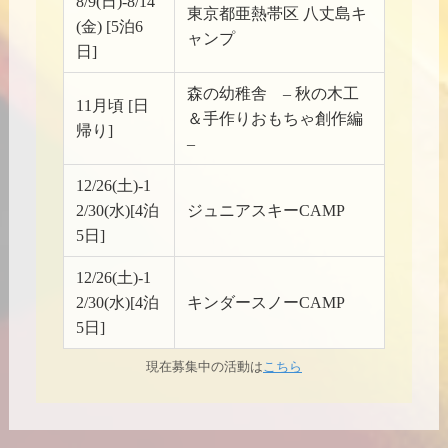
8/9(日)-8/14
東京都亜熱帯区 八丈島キ
(金) [5泊6
ャンプ
日]
森の幼稚舎 – 秋の木工
11月頃 [日
＆手作りおもちゃ創作編
帰り]
–
12/26(土)-1
2/30(水)[4泊
ジュニアスキーCAMP
5日]
12/26(土)-1
2/30(水)[4泊
キンダースノーCAMP
5日]
現在募集中の活動は
こちら