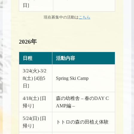
日]
現在募集中の活動は
こちら
2026年
日程
活動内容
3/24(火)-3/2
8(土) [4泊5
Spring Ski Camp
日]
4/18(土) [日
森の幼稚舎 – 春のDAY C
帰り]
AMP編 –
5/24(日) [日
トトロの森の田植え体験
帰り]