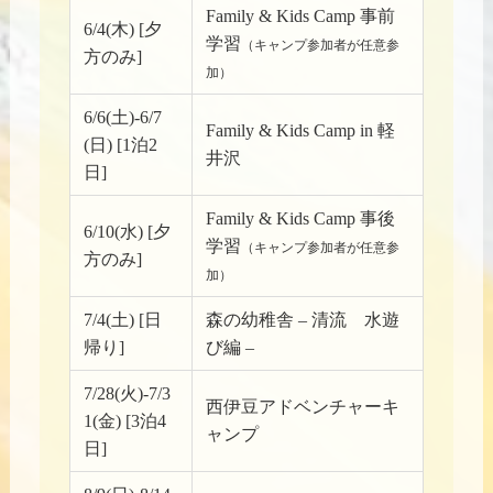
Family & Kids Camp 事前
6/4(木) [夕
学習
（キャンプ参加者が任意参
方のみ]
加）
6/6(土)-6/7
Family & Kids Camp in 軽
(日) [1泊2
井沢
日]
Family & Kids Camp 事後
6/10(水) [夕
学習
（キャンプ参加者が任意参
方のみ]
加）
7/4(土) [日
森の幼稚舎 – 清流 水遊
帰り]
び編 –
7/28(火)-7/3
西伊豆アドベンチャーキ
1(金) [3泊4
ャンプ
日]