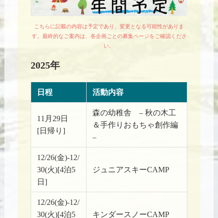
こちらに記載の内容は予定であり、変更となる可能性がありま
す。最終的なご案内は、各企画ごとの募集ページをご確認くださ
い。
2025年
日程
活動内容
森の幼稚舎 – 秋の木工
11月29日
＆手作りおもちゃ創作編
[日帰り]
–
12/26(金)-12/
30(火)[4泊5
ジュニアスキーCAMP
日]
12/26(金)-12/
30(火)[4泊5
キンダースノーCAMP