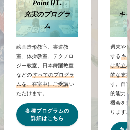
01.
Point
P
充実のプログラ
キ
ム
絵画造形教室、書道教
週末や
室、体操教室、テクノロ
する
キ
ジー教室、日本舞踊教室
は私立
などの
すべてのプログラ
的な支
ムを、在室中にご受講
い
す。自
ただけます。
的能力
機会を
各種プログラムの
ります
詳細はこちら
キ