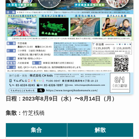
日程
：2023年8⽉9⽇（水）〜8⽉14⽇（月）
集散：
竹芝桟橋
集合
解散