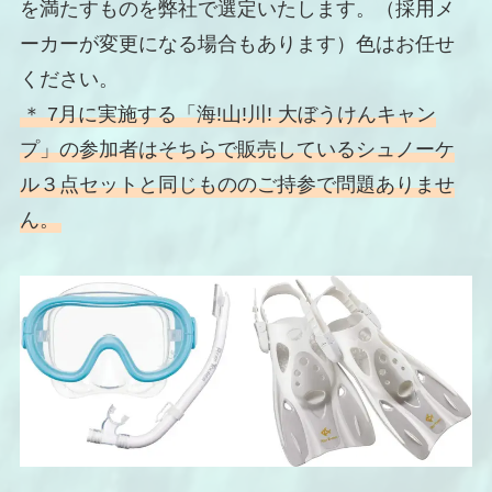
を満たすものを弊社で選定いたします。（採用メ
ーカーが変更になる場合もあります）色はお任せ
ください。
＊ 7月に実施する「海!山!川! 大ぼうけんキャン
プ」の参加者はそちらで販売しているシュノーケ
ル３点セットと同じもののご持参で問題ありませ
ん。