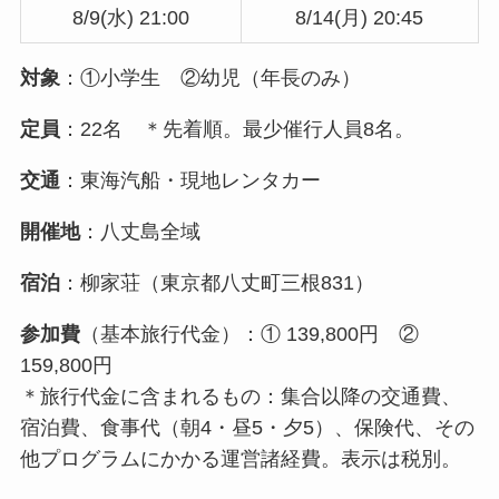
8/9(水) 21:00
8/14(月) 20:45
対象
：①小学生 ②幼児（年長のみ）
定員
：22名 ＊先着順。最少催行人員8名。
交通
：東海汽船・現地レンタカー
開催地
：八丈島全域
宿泊
：柳家荘（東京都八丈町三根831）
参加費
（基本旅行代金）：① 139,800円 ②
159,800円
＊旅行代金に含まれるもの：集合以降の交通費、
宿泊費、食事代（朝4・昼5・夕5）、保険代、その
他プログラムにかかる運営諸経費。表示は税別。