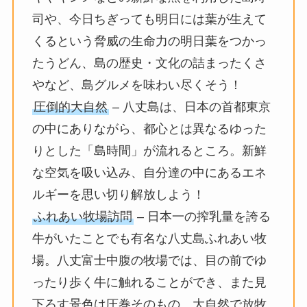
司や、今日ちぎっても明日には葉が生えて
くるという脅威の生命力の明日葉をつかっ
たうどん、島の歴史・文化の詰まったくさ
やなど、島グルメを味わい尽くそう！
圧倒的大自然
– 八丈島は、日本の首都東京
の中にありながら、都心とは異なるゆった
りとした「島時間」が流れるところ。新鮮
な空気を吸い込み、自分達の中にあるエネ
ルギーを思い切り解放しよう！
ふれあい牧場訪問
– 日本一の搾乳量を誇る
牛がいたことでも有名な八丈島ふれあい牧
場。八丈富士中腹の牧場では、目の前でゆ
ったり歩く牛に触れることができ、また見
下ろす景色は圧巻そのもの。大自然で放牧