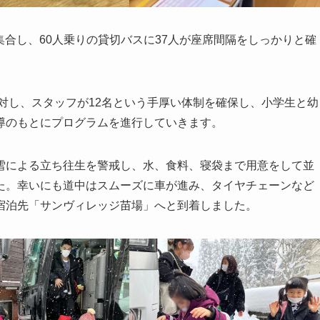
集合し、60人乗りの貸切バスに37人が座席間隔をしっかりと確
に対し、スタッフが12名という手厚い体制を確保し、小学生と幼
導のもとにプログラムを進行していきます。
雪による立ち往生を警戒し、水、食料、寝袋まで用意をして並
た。幸いにも道中はスムーズに車が進み、タイヤチェーンなど
宿泊先「サンヴィレッジ苗場」へと到着しました。